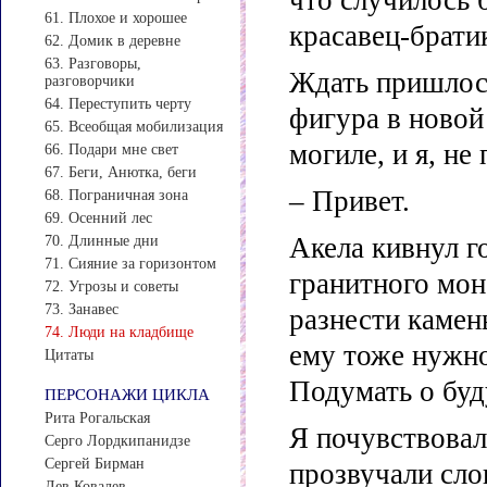
что случилось 
61. Плохое и хорошее
красавец-брати
62. Домик в деревне
63. Разговоры,
Ждать пришлось
разговорчики
64. Переступить черту
фигура в новой
65. Всеобщая мобилизация
могиле, и я, не
66. Подари мне свет
67. Беги, Анютка, беги
– Привет.
68. Пограничная зона
69. Осенний лес
Акела кивнул г
70. Длинные дни
71. Сияние за горизонтом
гранитного мон
72. Угрозы и советы
73. Занавес
разнести камен
74. Люди на кладбище
ему тоже нужн
Цитаты
Подумать о бу
ПЕРСОНАЖИ ЦИКЛА
Рита Рогальская
Я почувствовала
Серго Лордкипанидзе
Сергей Бирман
прозвучали сло
Лев Ковалев