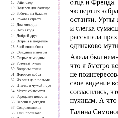
отца и Френда.
18. Гейм овер
19. Подарок для банкира
экспертиз забр
20. Бабочка на булавке
останки. Урны с
21. Роковая страсть
22. Два молодца
и слегка сумас
23. Песня года
рассыпала прах
24. Добрый друг
25. Встреча в подземке
одинаково мутн
26. Злой волшебник
27. Обходные маневры
Акела был немн
28. Старые чемоданы
29. Розовый туман
что я быстро в
30. Вопросы этики
не поинтересова
31. Дорогою добра
32. Из огня да в полымя
свое видение в
33. Птичка в чужой норе
согласились, чт
34. Мечты сбываются
35. Городские новости
нужным. А что 
36. Версии и догадки
37. Сокровищница
Галина Симонов
38. Тени прошлого