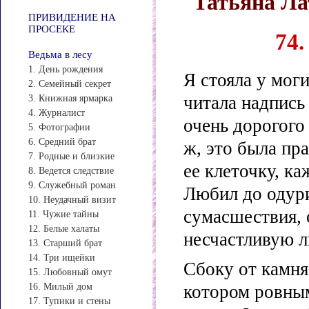
Татьяна Лат
ПРИВИДЕНИЕ НА
ПРОСЕКЕ
74
Ведьма в лесу
1. День рождения
Я стояла у мог
2. Семейный секрет
читала надпись
3. Книжная ярмарка
4. Журналист
очень дорогого
5. Фотографии
6. Средний брат
ж, это была пр
7. Родные и близкие
ее клеточку, к
8. Ведется следствие
9. Служебный роман
Любил до одури
10. Неудачный визит
сумасшествия,
11. Чужие тайны
12. Белые халаты
несчастливую л
13. Старший брат
14. Три ищейки
Сбоку от камня
15. Любовный омут
16. Милый дом
котором ровны
17. Тупики и стены