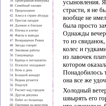
усыновления. Я
39. Проигранная войнушка
40. Семейный пасьянс
страсти, я не 
41. Предсказания
42. Алиса в стране абсурда
вообще не имел
43. Простая западня
была просто з
44. Далекие и близкие
45. Птичка в клетке
Однажды вечеро
46. Факты и выводы
то из свиданок
47. Возвращение Ривки
48. Звезды говорят
колес и гудкам
49. Земляные работы
из лавочек пла
50. Танцовщица
51. Курица и негоцианты
котором оказал
52. Психолог опаздывает
53. Ночь и день
Понадобилось т
54. Большой концерт
она все же удо
55. Ведьма ручается
56. Поцелуй
Холодный ветер
57. Рассвет над городом
58. Другая девушка
швырять его го
59. Побег из больницы
60. Охотники на монстров