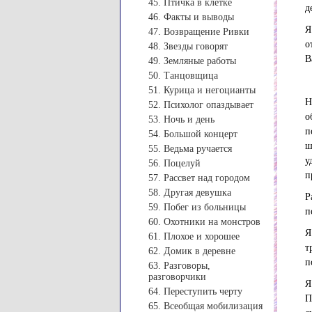
45. Птичка в клетке
д
46. Факты и выводы
Я
47. Возвращение Ривки
о
48. Звезды говорят
В
49. Земляные работы
50. Танцовщица
51. Курица и негоцианты
Н
52. Психолог опаздывает
о
53. Ночь и день
п
54. Большой концерт
ш
55. Ведьма ручается
у
56. Поцелуй
п
57. Рассвет над городом
58. Другая девушка
Р
59. Побег из больницы
п
60. Охотники на монстров
Я
61. Плохое и хорошее
т
62. Домик в деревне
п
63. Разговоры,
разговорчики
Я
64. Переступить черту
П
65. Всеобщая мобилизация