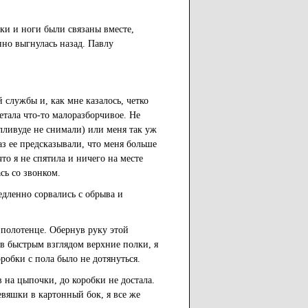
ки и ноги были связаны вместе,
нно выгнулась назад. Павлу
службы и, как мне казалось, четко
етала что-то малоразборчивое. Не
олливуде не снимали) или меня так уж
аз ее предсказывали, что меня больше
что я не спятила и ничего на месте
сь со звонком.
дленно сорвались с обрыва и
 полотенце. Обернув руку этой
ув быстрым взглядом верхние полки, я
робки с пола было не дотянуться.
в на цыпочки, до коробки не достала.
вяшки в картонный бок, я все же