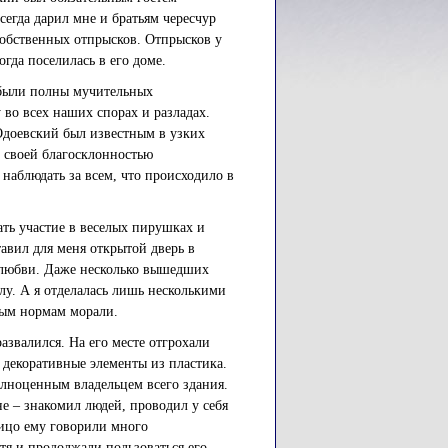
егда дарил мне и братьям чересчур
собственных отпрысков. Отпрысков у
огда поселилась в его доме.
, были полны мучительных
во всех наших спорах и разладах.
Одоевский был известным в узких
и своей благосклонностью
наблюдать за всем, что происходило в
ать участие в веселых пирушках и
тавил для меня открытой дверь в
 любви. Даже несколько вышедших
лу. А я отделалась лишь несколькими
рым нормам морали.
азвалился. На его месте отгрохали
 декоративные элементы из пластика.
олноценным владельцем всего здания.
не – знакомил людей, проводил у себя
лицо ему говорили много
отя и продолжали пользоваться его