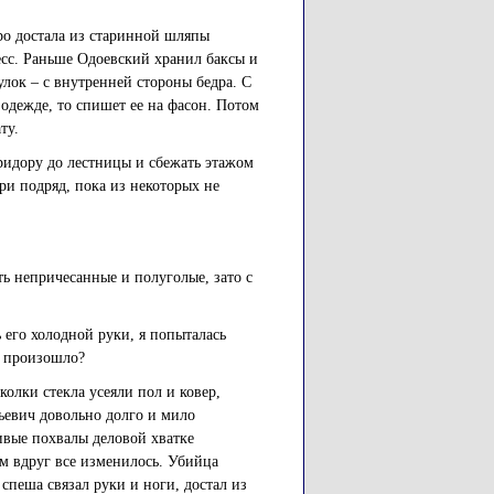
ро достала из старинной шляпы
есс. Раньше Одоевский хранил баксы и
улок – с внутренней стороны бедра. С
одежде, то спишет ее на фасон. Потом
ту.
ридору до лестницы и сбежать этажом
ри подряд, пока из некоторых не
ь непричесанные и полуголые, зато с
 его холодной руки, я попыталась
ь произошло?
колки стекла усеяли пол и ковер,
ьевич довольно долго и мило
тивые похвалы деловой хватке
м вдруг все изменилось. Убийца
 спеша связал руки и ноги, достал из