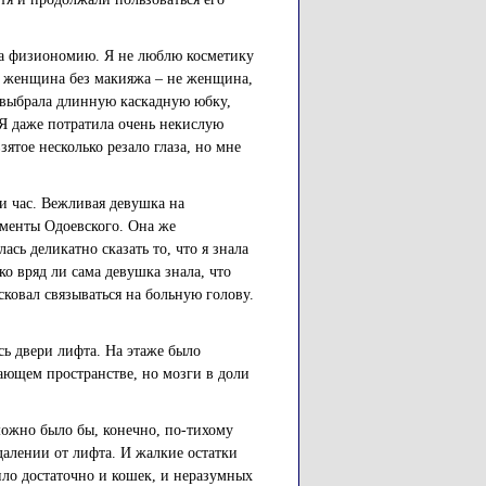
на физиономию. Я не люблю косметику
о женщина без макияжа – не женщина,
я выбрала длинную каскадную юбку,
Я даже потратила очень некислую
ятое несколько резало глаза, но мне
 и час. Вежливая девушка на
аменты Одоевского. Она же
ась деликатно сказать то, что я знала
ко вряд ли сама девушка знала, что
сковал связываться на больную голову.
сь двери лифта. На этаже было
жающем пространстве, но мозги в доли
можно было бы, конечно, по-тихому
далении от лифта. И жалкие остатки
ило достаточно и кошек, и неразумных