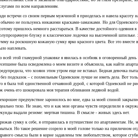
слугами по всем направлениям.
ади встречи со своим первым мужчиной я приоделась и навела красоту 
 обычно не пользуюсь никакими красками-замазками. Но для Одоевског
оэтому пришлось немного расстараться. В качестве достойного одеяния 
олупрозрачную блузку и классические лодочки на высоченной шпильке. 
умму на роскошную кожаную сумку ярко красного цвета. Все это вместе вз
ыло наплевать.
о всей этой гламурной упаковке я явилась в особняк в оговоренный день
есепшене была осведомлена о моем визите и объяснила, как найти апарт
редупредила, что хозяин этим утром еще не вставал. Бедная девочка пытал
 без подсказок – с похмельным Одоевским лучше не иметь дела. Вот толь
то я была той единственной отчаянной дурой, с которой Одоевский не ри
ж очень его шокировала моя терапия обливания ледяной водой.
ехорошее предчувствие заронилось во мне, едва за моей спиной закрыли
деально тихо. Не знаю, что и как мои органы чувств определили в окру
екунды выдали резюме: мертвая тишина. В смысле - живых здесь нет.
рижав сумку к себе, я отправилась в путешествие по апартаментам. Не, 
мыться. Но такое решение созрело в моей голове только на приличном от
дравого смысла были в корне задавлены тем любопытством, которое сгуб