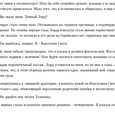
от зачем я откликнулась? Шла бы себе спокойно дальше, никакая я не ведь
отянуло приколоться. Мало того, что я остановилась и обернулась, я еще и
 Вы звали меня, Темный Лорд?
округ стало очень тихо. Отозвавшись на странное прозвище, я подтверди
орошо. Но почему черные глаза Лорда блеснули столь явным торжеством? 
сли сказали, то неужели в его досье на Одоевского нет странички про м
 Ты ошиблась, ведьма. Я – Властелин Света.
й, меня забыли предупредить, что я попала в ролевое фэнтези-шоу. Кто-
овить чудиков с колечком? Или будем пытаться уничтожить мальчика со 
ыдав поразительный пассаж, Лорд уставился на меня, но не мне в глаза, 
оняла, что, в этом сборище мужчин нашелся один, оценивший мой откро
ою грудь.
овернувшись к замершей аудитории, я махнула рукой на Властелина Све
етского сада, объясняющей неразумным родителям ошибки в воспитании 
 Не давайте ему читать Толкиена.
 черных глазах вспыхнуло принятое решение – четвертовать. Я пожала п