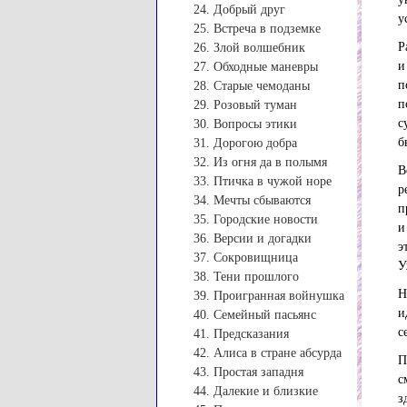
24. Добрый друг
у
25. Встреча в подземке
Р
26. Злой волшебник
и
27. Обходные маневры
п
28. Старые чемоданы
п
29. Розовый туман
с
30. Вопросы этики
б
31. Дорогою добра
32. Из огня да в полымя
В
33. Птичка в чужой норе
р
34. Мечты сбываются
п
35. Городские новости
и
36. Версии и догадки
э
37. Сокровищница
У
38. Тени прошлого
Н
39. Проигранная войнушка
и
40. Семейный пасьянс
с
41. Предсказания
42. Алиса в стране абсурда
П
43. Простая западня
с
44. Далекие и близкие
з