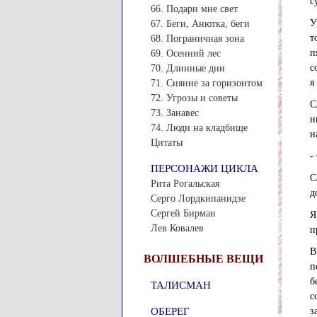
с
66. Подари мне свет
У
67. Беги, Анютка, беги
т
68. Пограничная зона
п
69. Осенний лес
с
70. Длинные дни
я
71. Сияние за горизонтом
72. Угрозы и советы
С
73. Занавес
н
74. Люди на кладбище
н
Цитаты
-
ПЕРСОНАЖИ ЦИКЛА
С
Рита Рогальская
д
Серго Лордкипанидзе
Сергей Бирман
Я
Лев Ковалев
п
В
ВОЛШЕБНЫЕ ВЕЩИ
п
б
ТАЛИСМАН
с
ОБЕРЕГ
з