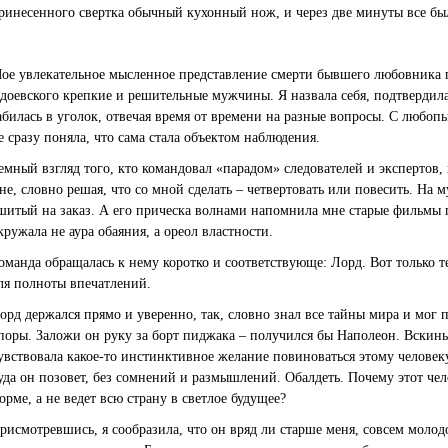
ринесенного свертка обычный кухонный нож, и через две минуты все б
ое увлекательное мысленное представление смерти бывшего любовника 
доевского крепкие и решительные мужчины. Я назвала себя, подтвердила
абилась в уголок, отвечая время от времени на разные вопросы. С любопы
е сразу поняла, что сама стала объектом наблюдения.
емный взгляд того, кто командовал «парадом» следователей и экспертов,
не, словно решая, что со мной сделать – четвертовать или повесить. На
шитый на заказ. А его прическа волнами напомнила мне старые фильмы пр
кружала не аура обаяния, а ореол властности.
оманда обращалась к нему коротко и соответствующе: Лорд. Вот только 
ля полноты впечатлений.
орд держался прямо и уверенно, так, словно знал все тайны мира и мог 
поры. Заложи он руку за борт пиджака – получился бы Наполеон. Вскинь
увствовала какое-то инстинктивное желание повиноваться этому человеку
уда он позовет, без сомнений и размышлений. Обалдеть. Почему этот чел
орме, а не ведет всю страну в светлое будущее?
рисмотревшись, я сообразила, что он вряд ли старше меня, совсем молод