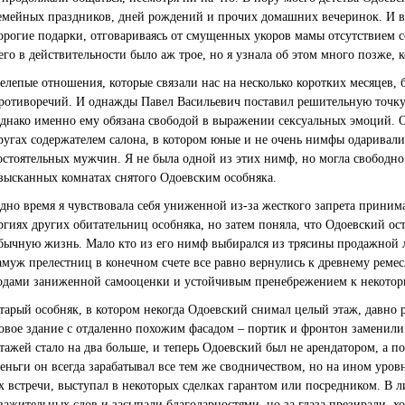
емейных праздников, дней рождений и прочих домашних вечеринок. И вс
орогие подарки, отговариваясь от смущенных укоров мамы отсутствием 
его в действительности было аж трое, но я узнала об этом много позже, к
елепые отношения, которые связали нас на несколько коротких месяцев
ротиворечий. И однажды Павел Васильевич поставил решительную точку 
днако именно ему обязана свободой в выражении сексуальных эмоций. 
ругах содержателем салона, в котором юные и не очень нимфы одаривал
остоятельных мужчин. Я не была одной из этих нимф, но могла свободно 
зысканных комнатах снятого Одоевским особняка.
дно время я чувствовала себя униженной из-за жесткого запрета приним
ргиях других обитательниц особняка, но затем поняла, что Одоевский ос
бычную жизнь. Мало кто из его нимф выбирался из трясины продажной
амуж прелестниц в конечном счете все равно вернулись к древнему ремес
одами заниженной самооценки и устойчивым пренебрежением к некото
тарый особняк, в котором некогда Одоевский снимал целый этаж, давно р
овое здание с отдаленно похожим фасадом – портик и фронтон заменили
тажей стало на два больше, и теперь Одоевский был не арендатором, а п
еньги он всегда зарабатывал все тем же сводничеством, но на ином уров
х встречи, выступал в некоторых сделках гарантом или посредником. В 
важительных слов и засыпали благодарностями, но за глаза презирали, х