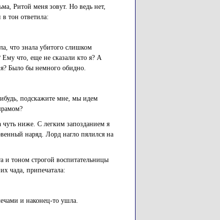
ма, Ритой меня зовут. Но ведь нет,
 в тон ответила:
ла, что знала убитого слишком
Ему что, еще не сказали кто я? А
еня? Было бы немного обидно.
нибудь, подскажите мне, мы идем
шрамом?
а чуть ниже. С легким запозданием я
венный наряд. Лорд нагло пялился на
та и тоном строгой воспитательницы
их чада, припечатала:
лечами и наконец-то ушла.