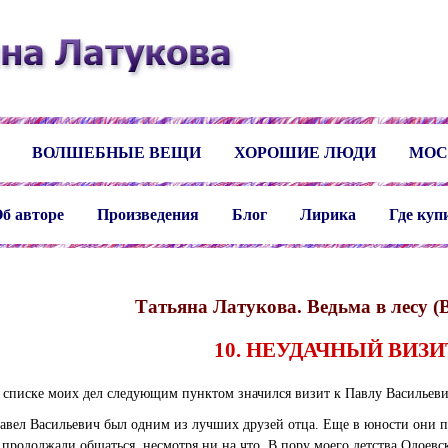
ВОЛШЕБНЫЕ ВЕЩИ
ХОРОШИЕ ЛЮДИ
МОС
б авторе
Произведения
Блог
Лирика
Где куп
Татьяна Латукова. Ведьма в лесу (В
10. НЕУДАЧНЫЙ ВИЗИ
 списке моих дел следующим пунктом значился визит к Павлу Васильеви
авел Васильевич был одним из лучших друзей отца. Еще в юности они п
 продолжали общаться, несмотря ни на что. В пору моего детства Одоев