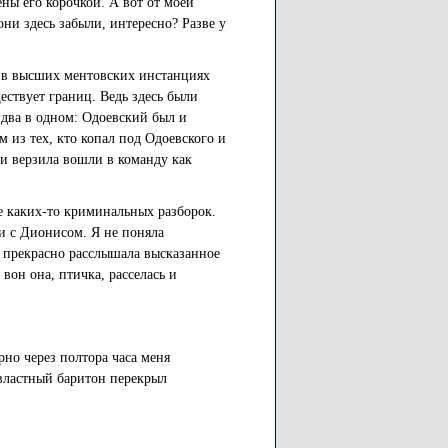
ны его корочкой. А вот от моей
ни здесь забыли, интересно? Разве у
-то в высших ментовских инстанциях
ествует границ. Ведь здесь были
два в одном: Одоевский был и
 из тех, кто копал под Одоевского и
 и верзила вошли в команду как
е каких-то криминальных разборок.
и с Дионисом. Я не поняла
о прекрасно расслышала высказанное
вон она, птичка, расселась и
рно через полтора часа меня
 властный баритон перекрыл