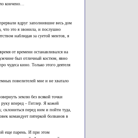
ыло кончено…
прервали вдруг заполнившие весь дом
, что это я звонила, и послушно
тством наблюдая за суетой ментов, я
 время от времени останавливался на
 мужчине был отличный костюм, явно
о чудеса кино. Только этого деятеля
темных повелителей мне и не хватало
повернуть землю без всякой точки
 руку вперед – Гитлер. Я кожей
, склониться перед ним и пойти туда,
овек командует пятеркой болванов в
ой еще парень. И при этом