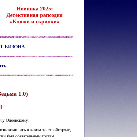
Новинка 2025:
Детективная рапсодия
«Ключи и скрипки»
Т БИЗОНА
ить
едьма 1.0)
Т
чу Одоевскому.
ознакомились в каком-то стройотряде,
ский был обязательным гостем