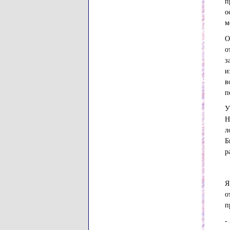
п
о
м
О
о
з
и
в
п
У
Н
л
Б
р
Я
о
п
-