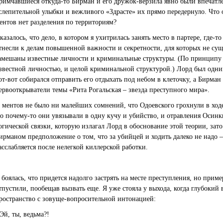
римчавшиеся откуда-то Бирман и его дружок-верзила явно были впечатле
слепительной улыбки и вежливого «Здрасте» их прямо передернуло. Что о
ентов нет разделения по территориям?
казалось, что дело, в котором я ухитрилась занять место в партере, где
тнесли к делам повышенной важности и секретности, для которых не сущ
амешаны известные личности и криминальные структуры. (По принципу 
звестной личностью, и целой криминальной структурой.) Лорд был одним
от-вот собирался отправить его отдыхать под небом в клеточку, а Бирман
ервооткрыватели темы «Рита Рогальская – звезда преступного мира».
 ментов не было ни малейших сомнений, что Одоевского грохнули в ход
о почему-то они увязывали в одну кучу и убийство, и отравления Осинк
огической связки, которую излагал Лорд в обоснование этой теории, зат
ирманом предположение о том, что за убийцей и ходить далеко не надо – 
асслабляется после нелегкой киллерской работки.
 боялась, что придется надолго застрять на месте преступления, но приме
тпустили, пообещав вызвать еще. Я уже стояла у выхода, когда глубокий
ространство с зовуще-вопросительной интонацией:
 Эй, ты, ведьма?!