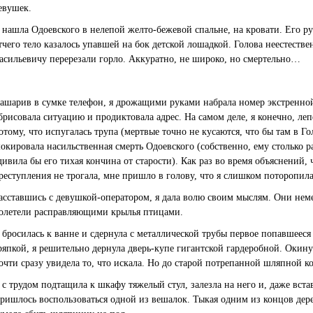
евушек.
 нашла Одоевского в нелепой желто-бежевой спальне, на кровати. Его ру
тчего тело казалось упавшей на бок детской лошадкой. Голова неестестве
асильевичу перерезали горло. Аккуратно, не широко, но смертельно…
ашарив в сумке телефон, я дрожащими руками набрала номер экстренной 
брисовала ситуацию и продиктовала адрес. На самом деле, я конечно, леп
отому, что испугалась трупа (мертвые точно не кусаются, что бы там в Г
окировала насильственная смерть Одоевского (собственно, ему столько р
дивила бы его тихая кончина от старости). Как раз во время объяснений, 
реступления не трогала, мне пришло в голову, что я слишком поторопила
асставшись с девушкой-оператором, я дала волю своим мыслям. Они неме
олетели расправляющими крылья птицами.
 бросилась к ванне и сдернула с металлической трубы первое попавшееся
ряпкой, я решительно дернула дверь-купе гигантской гардеробной. Окин
очти сразу увидела то, что искала. Но до старой потрепанной шляпной ко
 с трудом подтащила к шкафу тяжелый стул, залезла на него и, даже вста
ришлось воспользоваться одной из вешалок. Тыкая одним из концов дере