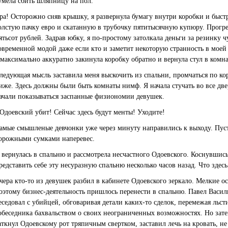
умела сбить шляпницу на пол.
ра! Осторожно сняв крышку, я развернула бумагу внутри коробки и быст
олстую пачку евро и скатанную в трубочку пятитысячную купюру. Прогр
ятьсот рублей. Задрав юбку, я по-простому затолкала деньги за резинку ч
овременной модой даже если кто и заметит некоторую странность в моей 
 максимально аккуратно закинула коробку обратно и вернула стул в комна
ледующая мысль заставила меня выскочить из спальни, промчаться по ко
иже. Здесь должны были быть комнаты нимф. Я начала стучать во все две
ачали показываться заспанные физиономии девушек.
 Одоевский убит! Сейчас здесь будут менты! Уходите!
амые смышленые девчонки уже через минуту направились к выходу. Пуст
орожными сумками наперевес.
 вернулась в спальню и рассмотрела несчастного Одоевского. Коснувшись
редставить себе эту несуразную спальню несколько часов назад. Что здес
чера кто-то из девушек разбил в кабинете Одоевского зеркало. Мелкие ос
оэтому бизнес-деятельность пришлось перенести в спальню. Павел Васил
еседовал с убийцей, обговаривая детали каких-то сделок, перемежая льс
обеседника бахвальством о своих неограниченных возможностях. Но зате
аткнул Одоевскому рот тряпичным свертком, заставил лечь на кровать, не