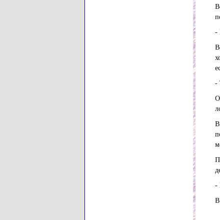
В
п
-
В
х
е
-
О
л
В
п
м
П
д
-
В