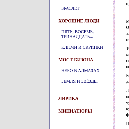
п
БРАСЛЕТ
ХОРОШИЕ ЛЮДИ
М
О
ПЯТЬ, ВОСЕМЬ,
з
ТРИНАДЦАТЬ...
н
КЛЮЧИ И СКРИПКИ
Т
м
МОСТ БИЗОНА
с
о
НЕБО В АЛМАЗАХ
К
ЗЕМЛЯ И ЗВЁЗДЫ
д
Л
о
ЛИРИКА
ч
к
МИНИАТЮРЫ
ф
П