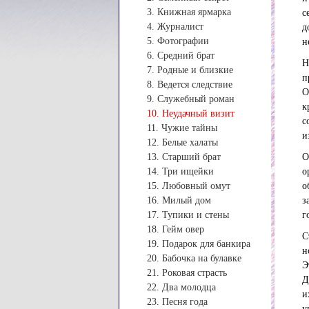
3. Книжная ярмарка
с
4. Журналист
д
5. Фотографии
н
6. Средний брат
Н
7. Родные и близкие
п
8. Ведется следствие
О
9. Служебный роман
к
10. Неудачный визит
с
11. Чужие тайны
и
12. Белые халаты
13. Старший брат
О
14. Три ищейки
о
15. Любовный омут
о
16. Милый дом
з
17. Тупики и стены
г
18. Гейм овер
С
19. Подарок для банкира
н
20. Бабочка на булавке
Э
21. Роковая страсть
Д
22. Два молодца
и
23. Песня года
у