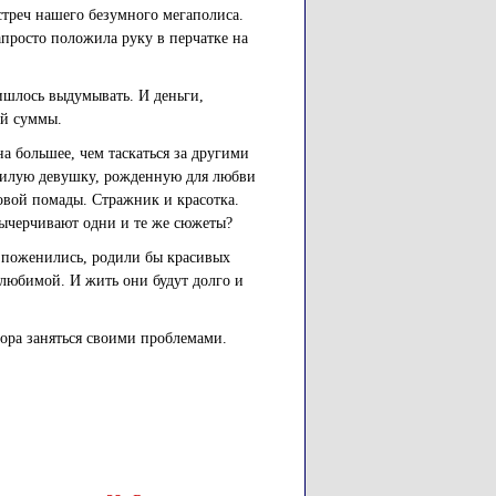
стреч нашего безумного мегаполиса.
апросто положила руку в перчатке на
ишлось выдумывать. И деньги,
ой суммы.
а большее, чем таскаться за другими
 милую девушку, рожденную для любви
новой помады. Стражник и красотка.
вычерчивают одни и те же сюжеты?
, поженились, родили бы красивых
 любимой. И жить они будут долго и
 Пора заняться своими проблемами.