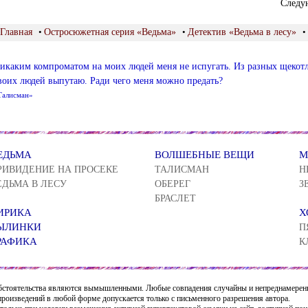
Следу
Главная
•
Остросюжетная серия «Ведьма»
•
Детектив «Ведьма в лесу»
•
икаким компроматом на моих людей меня не испугать. Из разных щекотли
воих людей выпутаю. Ради чего меня можно предать?
Талисман»
ЕДЬМА
ВОЛШЕБНЫЕ ВЕЩИ
М
РИВИДЕНИЕ НА ПРОСЕКЕ
ТАЛИСМАН
Н
ЕДЬМА В ЛЕСУ
ОБЕРЕГ
З
БРАСЛЕТ
ИРИКА
Х
ЫЛИНКИ
П
РАФИКА
К
 обстоятельства являются вымышленными. Любые совпадения случайны и непреднамерен
произведений в любой форме допускается только с письменного разрешения автора.