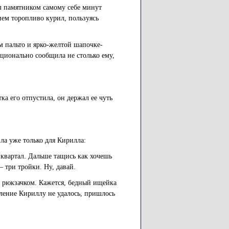
л памятником самому себе минут
ием торопливо курил, пользуясь
м пальто и ярко-желтой шапочке-
ционально сообщила не столько ему,
тка его отпустила, он держал ее чуть
ла уже только для Кирилла:
з квартал. Дальше тащись как хочешь
– три тройки. Ну, давай.
 рюкзачком. Кажется, бедный ищейка
вление Кириллу не удалось, пришлось