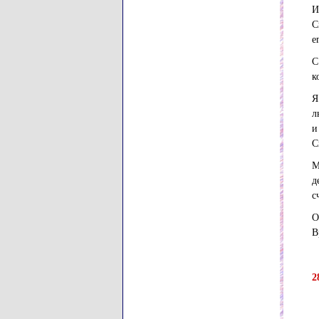
И
С
е
С
к
Я
л
и
С
М
д
с
О
В
2