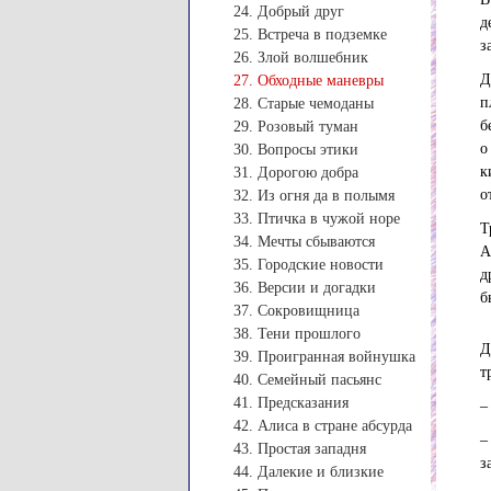
24. Добрый друг
д
25. Встреча в подземке
з
26. Злой волшебник
Д
27. Обходные маневры
п
28. Старые чемоданы
б
29. Розовый туман
о
30. Вопросы этики
к
31. Дорогою добра
о
32. Из огня да в полымя
33. Птичка в чужой норе
Т
34. Мечты сбываются
А
35. Городские новости
д
36. Версии и догадки
б
37. Сокровищница
38. Тени прошлого
Д
39. Проигранная войнушка
т
40. Семейный пасьянс
41. Предсказания
–
42. Алиса в стране абсурда
–
43. Простая западня
з
44. Далекие и близкие