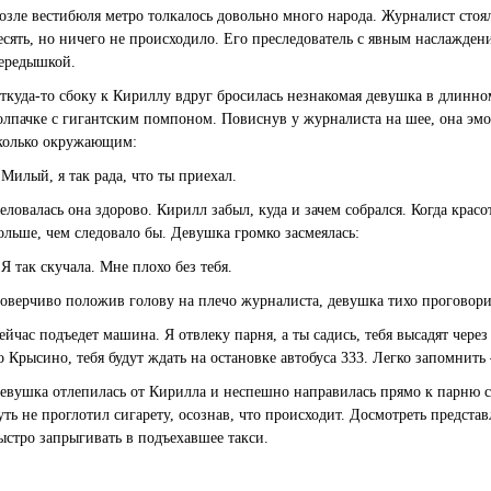
озле вестибюля метро толкалось довольно много народа. Журналист стоя
есять, но ничего не происходило. Его преследователь с явным наслажден
ередышкой.
ткуда-то сбоку к Кириллу вдруг бросилась незнакомая девушка в длинно
олпачке с гигантским помпоном. Повиснув у журналиста на шее, она эмо
колько окружающим:
 Милый, я так рада, что ты приехал.
еловалась она здорово. Кирилл забыл, куда и зачем собрался. Когда красо
ольше, чем следовало бы. Девушка громко засмеялась:
 Я так скучала. Мне плохо без тебя.
оверчиво положив голову на плечо журналиста, девушка тихо проговори
ейчас подъедет машина. Я отвлеку парня, а ты садись, тебя высадят чере
о Крысино, тебя будут ждать на остановке автобуса 333. Легко запомнить 
евушка отлепилась от Кирилла и неспешно направилась прямо к парню с
уть не проглотил сигарету, осознав, что происходит. Досмотреть предста
ыстро запрыгивать в подъехавшее такси.