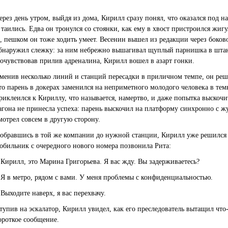
ерез день утром, выйдя из дома, Кирилл сразу понял, что оказался под
 таились. Едва он тронулся со стоянки, как ему в хвост пристроился жиг
, пешком он тоже ходить умеет. Весенин вышел из редакции через боково
бнаружил слежку: за ним небрежно вышагивал щуплый парнишка в штана
очувствовав прилив адреналина, Кирилл вошел в азарт гонки.
менив несколько линий и станций пересадки в приличном темпе, он решил
то парень в докерах заменился на неприметного молодого человека в тем
риклеился к Кириллу, что называется, намертво, и даже попытка выскоч
агона не принесла успеха: парень выскочил на платформу синхронно с жу
мотрел совсем в другую сторону.
обравшись в той же компании до нужной станции, Кирилл уже решился б
обильник с очередного нового номера позвонила Рита:
 Кирилл, это Марина Григорьева. Я вас жду. Вы задерживаетесь?
 Я в метро, рядом с вами. У меня проблемы с конфиденциальностью.
 Выходите наверх, я вас перехвачу.
тупив на эскалатор, Кирилл увидел, как его преследователь вытащил что
ороткое сообщение.