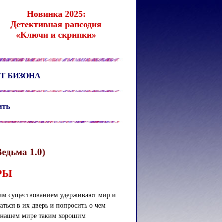
Новинка 2025:
Детективная рапсодия
«Ключи и скрипки»
Т БИЗОНА
ить
едьма 1.0)
РЫ
оим существованием удерживают мир и
ться в их дверь и попросить о чем
В нашем мире таким хорошим