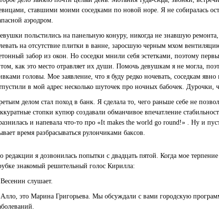
евицами, ставшими моими соседками по новой норе. Я не собиралась ост
апасной аэродром.
евушки польстились на панельную конуру, никогда не знавшую ремонта,
левать на отсутствие плитки в ванне, заросшую черным мхом вентиляци
етонный забор из окон. Но соседки мнили себя эстетками, поэтому первы
 том, как это место отравляет их души. Помочь девушкам я не могла, п
ивками головы. Мое заявление, что я буду редко ночевать, соседкам явно
тпустили в мой адрес несколько шуточек про ночных бабочек. Дурочки, ч
ретьим делом стал поход в банк. Я сделала то, чего раньше себе не позвол
ккуратные стопки купюр создавали обманчивое впечатление стабильности,
разнилась и напевала что-то про «It makes the world go round!» . Ну и пу
ывает время разбрасываться рулончиками баксов.
о редакции я дозвонилась попытки с двадцать пятой. Когда мое терпение 
рубке знакомый решительный голос Кирилла:
 Весенин слушает.
 Алло, это Марина Григорьева. Мы обсуждали с вами городскую прогр
аболеваний.