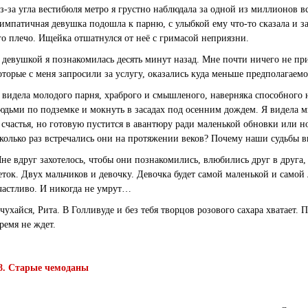
з-за угла вестибюля метро я грустно наблюдала за одной из миллионов в
импатичная девушка подошла к парню, с улыбкой ему что-то сказала и з
го плечо. Ищейка отшатнулся от неё с гримасой неприязни.
 девушкой я познакомилась десять минут назад. Мне почти ничего не пр
оторые с меня запросили за услугу, оказались куда меньше предполагаем
 видела молодого парня, храброго и смышленого, наверняка способного н
юдьми по подземке и мокнуть в засадах под осенним дождем. Я видела
 счастья, но готовую пустится в авантюру ради маленькой обновки или 
колько раз встречались они на протяжении веков? Почему наши судьбы 
не вдруг захотелось, чтобы они познакомились, влюбились друг в друга
еток. Двух мальчиков и девочку. Девочка будет самой маленькой и самой
частливо. И никогда не умрут…
чухайся, Рита. В Голливуде и без тебя творцов розового сахара хватает.
ремя не ждет.
8. Старые чемоданы