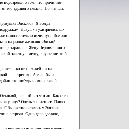
не подозревал о том, что причинно-
от его здравого смысла. Но я знала,
«девушка Энского». Я всегда
подружкам. Девушки ухитрялись как-
кже самостоятельно исчезнуть. Все они
обычи на рынке женихов. Энский
дно раздражало. Жену Черняховского
нский заветную мечту, крушение этой
, нисколько не похожей ни на
кой не встретила. А если бы и
ойди кто-нибудь ко мне с такой
Оставляй, первый раз что ли. Какое-то
ь на улицу? Оденься потеплее. Плохо
. Я бы охотно осталась у Энского
ению встречи. Одно дело сделано,
 – и все это ради знакомства с двумя