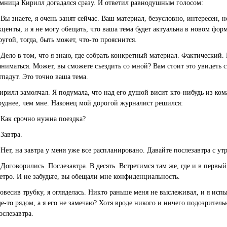
мница Кирилл догадался сразу. И ответил равнодушным голосом:
 Вы знаете, я очень занят сейчас. Ваш материал, безусловно, интересен, 
кценты, и я не могу обещать, что ваша тема будет актуальна в новом фор
ругой, тогда, быть может, что-то прояснится.
 Дело в том, что я знаю, где собрать конкретный материал. Фактический.
аниматься. Может, вы сможете съездить со мной? Вам стоит это увидеть 
тпадут. Это точно ваша тема.
ирилл замолчал. Я подумала, что над его душой висит кто-нибудь из ком
руднее, чем мне. Наконец мой дорогой журналист решился:
 Как срочно нужна поездка?
 Завтра.
 Нет, на завтра у меня уже все распланировано. Давайте послезавтра с утр
 Договорились. Послезавтра. В десять. Встретимся там же, где и в первый
етро. И не забудьте, вы обещали мне конфиденциальность.
овесив трубку, я огляделась. Никто раньше меня не выслеживал, и я исп
де-то рядом, а я его не замечаю? Хотя вроде никого и ничего подозрител
ослезавтра.