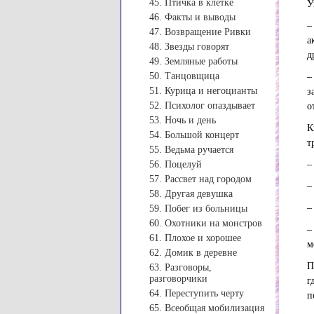
45. Птичка в клетке
У
46. Факты и выводы
–
47. Возвращение Ривки
а
48. Звезды говорят
д
49. Земляные работы
50. Танцовщица
–
51. Курица и негоцианты
з
52. Психолог опаздывает
о
53. Ночь и день
К
54. Большой концерт
т
55. Ведьма ручается
56. Поцелуй
–
57. Рассвет над городом
–
58. Другая девушка
–
59. Побег из больницы
60. Охотники на монстров
–
61. Плохое и хорошее
м
62. Домик в деревне
П
63. Разговоры,
разговорчики
г
64. Переступить черту
п
65. Всеобщая мобилизация