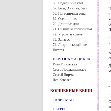
66. Подари мне свет
67. Беги, Анютка, беги
Ч
68. Пограничная зона
и
69. Осенний лес
ж
70. Длинные дни
о
71. Сияние за горизонтом
П
72. Угрозы и советы
С
73. Занавес
ч
74. Люди на кладбище
п
Цитаты
в
с
ПЕРСОНАЖИ ЦИКЛА
Рита Рогальская
Д
Серго Лордкипанидзе
м
Сергей Бирман
–
Лев Ковалев
–
ВОЛШЕБНЫЕ ВЕЩИ
–
ТАЛИСМАН
С
к
ОБЕРЕГ