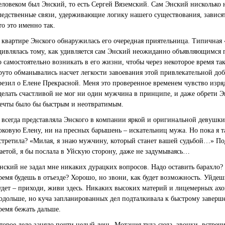
еловеком был Энский, то есть Сергей Вяземский. Сам Энский нисколько 
ледственные связи, удерживающие логику нашего существования, зависят 
то это именно так.
 квартире Энского обнаружилась его очередная приятельница. Типичная 
дивлялась тому, как удивляется сам Энский неожиданно объявляющимся 
о самостоятельно возникать в его жизни, чтобы через некоторое время та
руто обманывались насчет легкости завоевания этой привлекательной д
резил о Елене Прекрасной. Меня это проверенное временем чувство изря
делать счастливой не мог ни один мужчина в принципе, и даже обрети Э
ечты было бы быстрым и неотвратимым.
 всегда представляла Энского в компании яркой и оригинальной девушки
оковую Елену, ни на пресных барышень – искательниц мужа. Но пока я та
стретила? «Милая, я знаю мужчину, который станет вашей судьбой…» Под
аетой, я бы послала в Уйскую сторону, даже не задумываясь…
нский не задал мне никаких дурацких вопросов. Надо оставить барахло? 
ремя будешь в отъезде? Хорошо, но звони, как будет возможность. Уйдеш
удет – приходи, живи здесь. Никаких высоких материй и лицемерных ахов
одольше, но куча запланированных дел подталкивала к быстрому заверш
ремя бежать дальше.
торое дело заняло почти целый день. Мотания туда-сюда, звонки, встречи