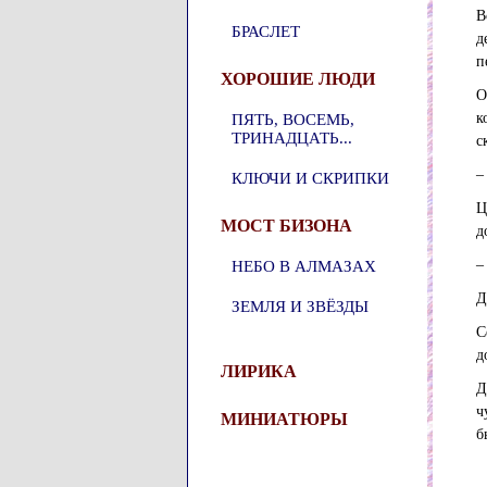
В
БРАСЛЕТ
д
п
ХОРОШИЕ ЛЮДИ
О
к
ПЯТЬ, ВОСЕМЬ,
ТРИНАДЦАТЬ...
с
–
КЛЮЧИ И СКРИПКИ
Ц
МОСТ БИЗОНА
д
–
НЕБО В АЛМАЗАХ
Д
ЗЕМЛЯ И ЗВЁЗДЫ
С
д
ЛИРИКА
Д
ч
МИНИАТЮРЫ
б