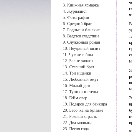
ч
3. Книжная ярмарка
с
4. Журналист
ч
5. Фотографии
6. Средний брат
В
7. Родные и близкие
у
8. Ведется следствие
т
9. Служебный роман
к
10. Неудачный визит
г
11. Чужие тайны
с
12. Белые халаты
м
13. Старший брат
Я
14. Три ищейки
р
15. Любовный омут
в
16. Милый дом
м
17. Тупики и стены
18. Гейм овер
Э
19. Подарок для банкира
в
20. Бабочка на булавке
б
21. Роковая страсть
п
22. Два молодца
в
23. Песня года
В