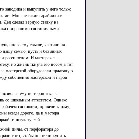
го заводика и выкупить у него только
ками. Многие такие сарайчики в
и. Дед сделал верную ставку на
омика с хорошими гостиничными
тпущенного ему свыше, хватило на
ю нашу семью, пусть и без явных
ли ресепшеном. И мастерская –
еку, но жизнь ткнула его носом в тот
вале мастерской оборудовали прачечную
ежду собственно мастерской и парой
позволял ему не торопиться с
ишь со школьным аттестатом. Однако
 рабочем состоянии, привели к тому,
ны всегда дорого, да и мастера
аркой, и штукатуркой.
ужной пилы, от перфоратора до
о ради того, чтобы по осени купить