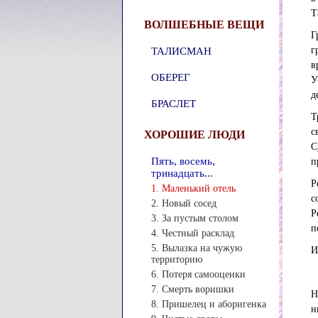
Т
ВОЛШЕБНЫЕ ВЕЩИ
Г
г
ТАЛИСМАН
в
ОБЕРЕГ
У
д
БРАСЛЕТ
Т
с
ХОРОШИЕ ЛЮДИ
С
Пять, восемь,
п
тринадцать...
Р
1. Маленький отель
с
2. Новый сосед
Р
3. За пустым столом
п
4. Честный расклад
5. Вылазка на чужую
И
территорию
6. Потеря самооценки
7. Смерть воришки
Н
8. Пришелец и аборигенка
н