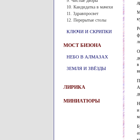
9. Чистые дворы
д
10. Кандидатка в мачехи
М
11. Здравпросвет
к
12. Перерытые столы
Р
КЛЮЧИ И СКРИПКИ
ф
л
МОСТ БИЗОНА
О
НЕБО В АЛМАЗАХ
д
в
ЗЕМЛЯ И ЗВЁЗДЫ
в
П
ЛИРИКА
А
д
МИНИАТЮРЫ
Н
и
м
Б
а
к