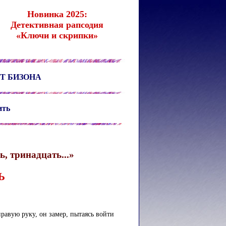
Новинка 2025:
Детективная рапсодия
«Ключи и скрипки»
Т БИЗОНА
ить
, тринадцать...»
Ь
правую руку, он замер, пытаясь войти