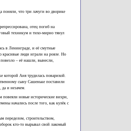
а поняли, что три лачуги во дворике
репрессирована, отец погиб на
говый техникум и тихо-мирно тянул
ась в Ленинграде, и её смутные
ю красивые люди играли на рояле. Но
 повезло – её нашли, вынесли,
е которой Аня трудилась поварихой.
нственному сыну Сашеньке поставили
 да и незачем.
м повеяли новые исторические вихри,
емены начались после того, как кулёк с
м переделом, строительством,
азборок кто-то вырывал свой лакомый