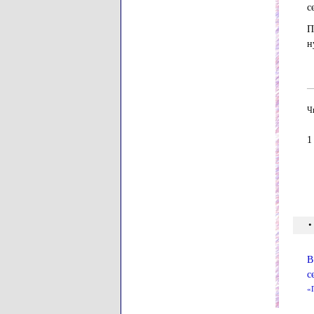
с
П
н
Ч
•
В
с
«