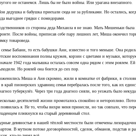
ругого не останемся. Лишь бы не было войны. Или урагана внезапного.
ои дедушка и бабушка приехали сюда не за рубликами. Но остались, когд
уда выгоднее грядки с помидорами.
одственников со стороны деда Михаила я не знаю. Мать Мишеньки была 
ронте. После войны, приписав себе пару лишних лет, Миша окончил тор
ямку товароведа.
 семье Бабани, то есть бабушки Ани, известно и того меньше. Она родил
етские воспоминания полны кружев, корзин с цветами и музыки, котору
 начале 1942 года малышка осталась совсем одна рядом с этим роялем. Ей
ыходили. Но роялей она боится до сих пор.
оженились Миша и Аня скромно, жили в комнатке от фабрики, в столовк
 в край пионерских здравниц семья перебралась после того, как их еди
иагноз туберкулёз. Через три года диагноз сняли, но уезжать было некуда,
есколько десятилетий жизни промоталось спокойно и неторопливо. Пото
 появилась я. Не то, чтобы вихри меня принесли, но так совпало, что пер
ладенцем плюхнулся на старый деревянный стол.
урные девяностые в нашей тёплой местности были отмечены лихорадочны
зартом. В мутном потоке договорённостей, сделок, обманов, подстав и р
усок, кто-то терял всё.