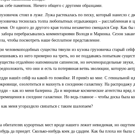
ак себе памятник. Ничего общего с другими образцами.
рузовичок стоял в луже. Лужа растекалась по песку, который нанесло с 
рузовичка теснилась толпа любопытных отдыхающих – расслабленная и 
ремя. От одного до другого края толпы незаметно смещался Сюр. Как бы 
 забора перебрасывались комментариями Володя и Маринка. Сезон закан
ела, чтобы посмотреть наше бесплатное представление.
ри человекоподобных существа тянули из кузова грузовичка старый сейф
вешиваясь из него примерно на треть, но не поддаваясь попыткам сущест
ущества отдалённо напоминали сапиенсов, но нечленораздельные звуки, 
редположить, что они и есть та потерянная ветвь эволюции, которую ант
едди нашёл сейф на какой-то помойке. И привёз ко мне. С гениальной ид
окровище, озолотиться и махнуть в соседнюю галактику. На распродажу 
едди – как из меня балерина. Да и мировые космические агентства вряд
еремещения в соседние галактики. Но ведь главное – чтобы доска была к
 как меня угораздило связаться с таким шалопаем?
а обитателях курортных мест вроде нашего лежит невидимая, но ощутима
ибудь да приедет. Сколько-нибудь коек да сдадим. Как бы плоха ни была 