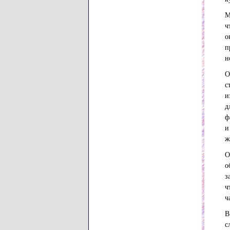
М
ч
о
п
н
О
с
и
д
ф
и
ж
О
о
з
ч
ч
В
с