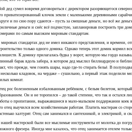
ой дед сумел вовремя договориться с директором разоряющегося северно
то приватизированный клочок земли с маленькими деревянными сарайчи
круге и по сию пору сдаются – пусть за смешные деньги, но всё же деньг
риличные деньги и снёс всё подчистую, запланировав построить три д
омерами по самым высоким мировым стандартам.
 мировых стандартах дед не имел никакого представления, и времени, о
троительство только одного домика. Однако теперь этот домик кормил вс
злишеств. К домику прилагалась будка у ворот, которую мы гордо называ
линный барак вдоль забора, в котором дед мыслил биллиардную и библиот
акт, что прежде, чем гонять шары, надо где-то стирать бельё. В полупод
 несколько кладовок, на чердаке – сушильню, а первый этаж поделили м
илых комнат.
тец рос болезненным избалованным ребёнком, с белым билетом, который 
бразованием. Он и не торопился – до такой степени, что так и остался л
аботы о пропитании, выражавшиеся в мало-мальском поддержании коек в
то отец выучился всем хозяйственным работам. Платить мастерам со сторо
астенько халтурят. Отец сам занимался и сантехникой, и электрикой, и св
 нашей мастерской были все мыслимые инструменты от молотка до погр
ложного фрезера. Иногда мне казалось, что отец занимается отелем тольк