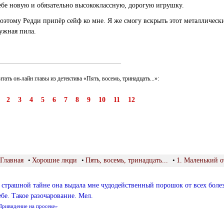
ебе новую и обязательно высококлассную, дорогую игрушку.
оэтому Редди припёр сейф ко мне. Я же смогу вскрыть этот металлическ
ужная пила.
——————————————————
итать он-лайн главы из детектива «Пять, восемь, тринадцать...»:
1
2
3
4
5
6
7
8
9
10
11
12
Главная
•
Хорошие люди
•
Пять, восемь, тринадцать...
•
1. Маленький о
 страшной тайне она выдала мне чудодейственный порошок от всех болез
ебе. Такое разочарование. Мел.
Привидение на просеке»