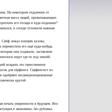
дюны. На некотором отдалении от
цветная масса людей, проматывающих
прогнать его отсюда и куда подальше?
чивался, и соседи отложили важные
. Сейф лежал поперёк кузова,
в переместить его ещё куда-нибудь.
которые они издавали, заставляли
ропологи ищут где-то под землёй.
еей вскрыть это таинственное
досок для сёрфинга. Серфингист из
 ли одобряют несанкционированные
осмически крутой.
я печать уверенности в будущем. Кто-
ситуация в экономике, без рублика-