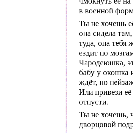
чмокнуть её на 
в военной форм
Ты не хочешь е
она сидела там,
туда, она тебя 
ездит по мозгам
Чародеюшка, эт
бабу у окошка 
ждёт, но пейзаж
Или привези её
отпусти.
Ты не хочешь, ч
дворцовой подру