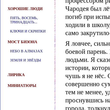
профессором р
Чародея был лё
ХОРОШИЕ ЛЮДИ
погиб при испы
ПЯТЬ, ВОСЕМЬ,
ТРИНАДЦАТЬ...
ходили в школу,
КЛЮЧИ И СКРИПКИ
само закрутило
МОСТ БИЗОНА
Я ловчее, силь
боевой парень.
НЕБО В АЛМАЗАХ
людьми. Я сказ
ЗЕМЛЯ И ЗВЁЗДЫ
истории, котор
чушь я не нёс.
ЛИРИКА
совершенно сум
МИНИАТЮРЫ
тем не менее, 
проснувшись на
города, толкнул