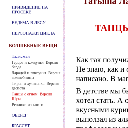
Татьяна Л
ПРИВИДЕНИЕ НА
ПРОСЕКЕ
ВЕДЬМА В ЛЕСУ
ТАНЦЫ
ПЕРСОНАЖИ ЦИКЛА
ВОЛШЕБНЫЕ ВЕЩИ
Талисман
Как так получи
Герцог и колдунья. Версия
барда
Не знаю, как и 
Чародей и плясунья. Версия
написано. В ма
волшебницы
Тиран и хулиганка. Версия
деспота
В детстве мы б
Танцы с огнем. Версия
хотел стать. А 
Шута
Реплики из книги
вкусными курин
ОБЕРЕГ
выползал из ал
БРАСЛЕТ