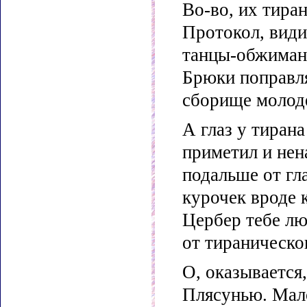
Во-во, их тира
Протокол, види
танцы-обжиманц
Брюки поправля
сборище молоде
А глаз у тиран
приметил и нен
подальше от гл
курочек вроде 
Цербер тебе лю
от тираническо
О, оказывается
Плясунью. Мало