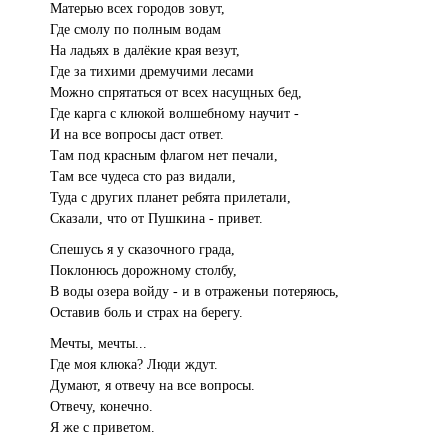
Матерью всех городов зовут,
Где смолу по полным водам
На ладьях в далёкие края везут,
Где за тихими дремучими лесами
Можно спрятаться от всех насущных бед,
Где карга с клюкой волшебному научит -
И на все вопросы даст ответ.
Там под красным флагом нет печали,
Там все чудеса сто раз видали,
Туда с других планет ребята прилетали,
Сказали, что от Пушкина - привет.
Спешусь я у сказочного града,
Поклонюсь дорожному столбу,
В воды озера войду - и в отраженьи потеряюсь,
Оставив боль и страх на берегу.
Мечты, мечты...
Где моя клюка? Люди ждут.
Думают, я отвечу на все вопросы.
Отвечу, конечно.
Я же с приветом.