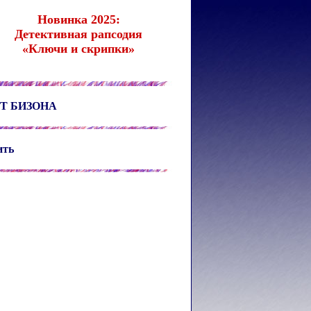
Новинка 2025:
Детективная рапсодия
«Ключи и скрипки»
Т БИЗОНА
ить