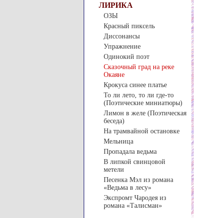
ЛИРИКА
ОЗЫ
Красный пиксель
Диссонансы
Упражнение
Одинокий поэт
Сказочный град на реке
Окаяне
Крокуса синее платье
То ли лето, то ли где-то
(Поэтические миниатюры)
Лимон в желе (Поэтическая
беседа)
На трамвайной остановке
Мельница
Пропадала ведьма
В липкой свинцовой
метели
Песенка Мэл из романа
«Ведьма в лесу»
Экспромт Чародея из
романа «Талисман»